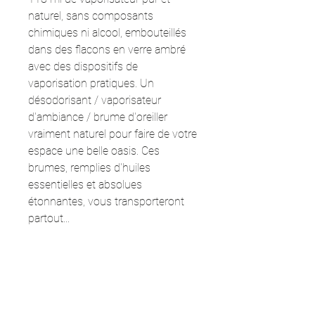
naturel, sans composants
chimiques ni alcool, embouteillés
dans des flacons en verre ambré
avec des dispositifs de
vaporisation pratiques. Un
désodorisant / vaporisateur
d'ambiance / brume d'oreiller
vraiment naturel pour faire de votre
espace une belle oasis. Ces
brumes, remplies d'huiles
essentielles et absolues
étonnantes, vous transporteront
partout...
INFO PRODUIT
1 - Bedtime story / brume d'oreiller
UTILISATION ET SOINS
Cette brume d'oreiller, qui sent comme un
champ de lavande le soir, est romantique et