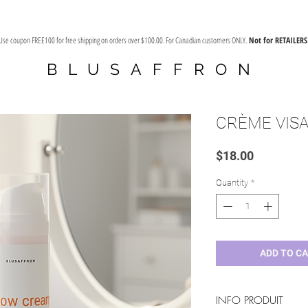
Use coupon FREE100 for free shipping on orders over $100.00. For Canadian customers ONLY.
Not for RETAILERS
BLUSAFFRON
CRÈME VISA
Price
$18.00
Quantity
*
ADD TO C
INFO PRODUIT